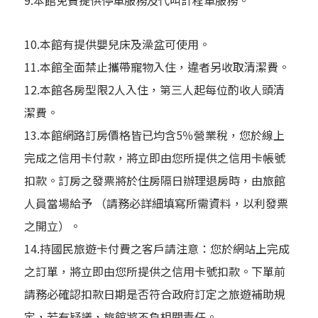
9.本館免費提供停車服務及代叫計程車服務。
10.本館有提供嬰兒床及澡盆可使用。
11.本館全面禁止攜帶寵物入住，違者另收取清潔費。
12.本館各房型限2人入住，第三人起每位酌收人頭清
潔費。
13.本館網路訂房價格皆已均含5％營業稅，您於線上
完成之信用卡付款，將立即由您所提供之信用卡帳號
扣款。訂房之發票將於住房隔日辦理退房時，由旅館
人員當場給予 （請務必詳細填寫所需資料，以利發票
之開立）。
14.持國民旅遊卡付費之客戶請注意：您於網站上完成
之訂單，將立即由您所提供之信用卡號扣款。下單前
請務必確認扣款日期是否符合政府訂定之旅遊補助規
定，若有疑議，旅館將不負相關責任。