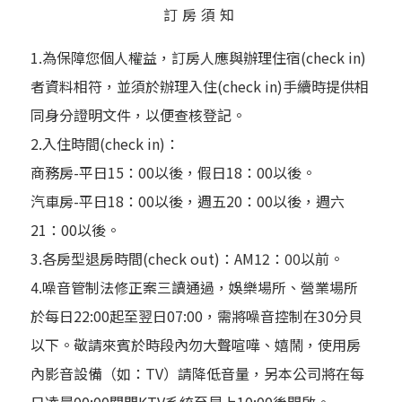
訂房須知
1.為保障您個人權益，訂房人應與辦理住宿(check in)
者資料相符，並須於辦理入住(check in)手續時提供相
同身分證明文件，以便查核登記。
2.入住時間(check in)：
商務房-平日15：00以後，假日18：00以後。
汽車房-平日18：00以後，週五20：00以後，週六
21：00以後。
3.各房型退房時間(check out)：AM12：00以前。
4.噪音管制法修正案三讀通過，娛樂場所、營業場所
於每日22:00起至翌日07:00，需將噪音控制在30分貝
以下。敬請來賓於時段內勿大聲喧嘩、嬉鬧，使用房
內影音設備（如：TV）請降低音量，另本公司將在每