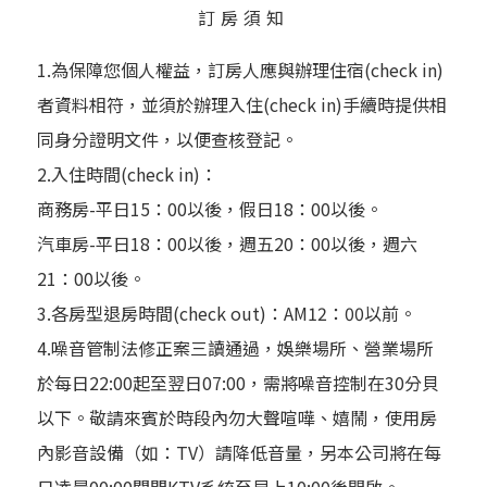
訂房須知
1.為保障您個人權益，訂房人應與辦理住宿(check in)
者資料相符，並須於辦理入住(check in)手續時提供相
同身分證明文件，以便查核登記。
2.入住時間(check in)：
商務房-平日15：00以後，假日18：00以後。
汽車房-平日18：00以後，週五20：00以後，週六
21：00以後。
3.各房型退房時間(check out)：AM12：00以前。
4.噪音管制法修正案三讀通過，娛樂場所、營業場所
於每日22:00起至翌日07:00，需將噪音控制在30分貝
以下。敬請來賓於時段內勿大聲喧嘩、嬉鬧，使用房
內影音設備（如：TV）請降低音量，另本公司將在每