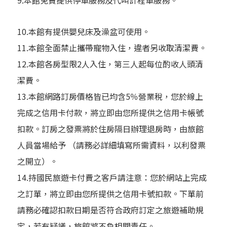
9.本館免費提供停車服務及代叫計程車服務。
10.本館有提供嬰兒床及澡盆可使用。
11.本館全面禁止攜帶寵物入住，違者另收取清潔費。
12.本館各房型限2人入住，第三人起每位酌收人頭清
潔費。
13.本館網路訂房價格皆已均含5％營業稅，您於線上
完成之信用卡付款，將立即由您所提供之信用卡帳號
扣款。訂房之發票將於住房隔日辦理退房時，由旅館
人員當場給予 （請務必詳細填寫所需資料，以利發票
之開立）。
14.持國民旅遊卡付費之客戶請注意：您於網站上完成
之訂單，將立即由您所提供之信用卡號扣款。下單前
請務必確認扣款日期是否符合政府訂定之旅遊補助規
定，若有疑議，旅館將不負相關責任。